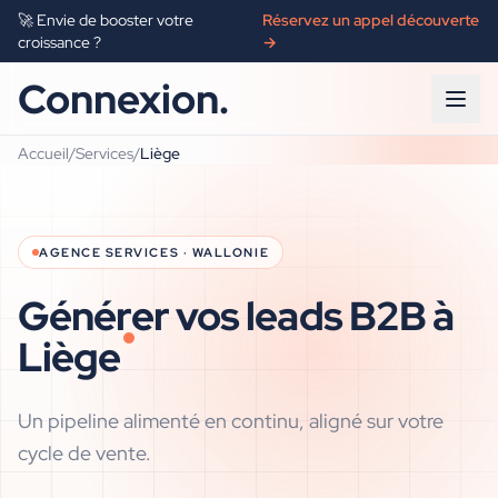
🚀 Envie de booster votre
Réservez un appel découverte
croissance ?
→
Connexion.
Accueil
/
Services
/
Liège
AGENCE
SERVICES
·
WALLONIE
Générer vos leads B2B à
Liège
Un pipeline alimenté en continu, aligné sur votre
cycle de vente.