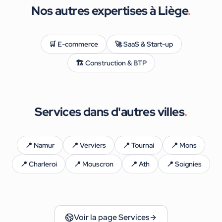
Nos autres expertises à
Liège
.
🛒
E-commerce
🚀
SaaS & Start-up
🏗️
Construction & BTP
Services
dans d'autres villes
.
📍
Namur
📍
Verviers
📍
Tournai
📍
Mons
📍
Charleroi
📍
Mouscron
📍
Ath
📍
Soignies
Voir la page
Services