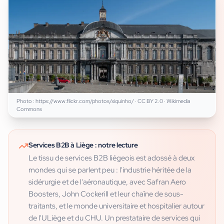
Photo :
https://www.flickr.com/photos/xiquinho/
·
CC BY 2.0
· Wikimedia
Commons
Services B2B
à
Liège
: notre lecture
Le tissu de services B2B liégeois est adossé à deux
mondes qui se parlent peu : l'industrie héritée de la
sidérurgie et de l'aéronautique, avec Safran Aero
Boosters, John Cockerill et leur chaîne de sous-
traitants, et le monde universitaire et hospitalier autour
de l'ULiège et du CHU. Un prestataire de services qui