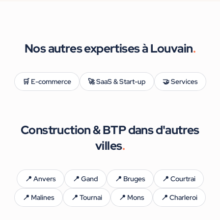
Nos autres expertises à
Louvain
.
🛒
E-commerce
🚀
SaaS & Start-up
🤝
Services
Construction & BTP
dans d'autres
villes
.
📍
Anvers
📍
Gand
📍
Bruges
📍
Courtrai
📍
Malines
📍
Tournai
📍
Mons
📍
Charleroi