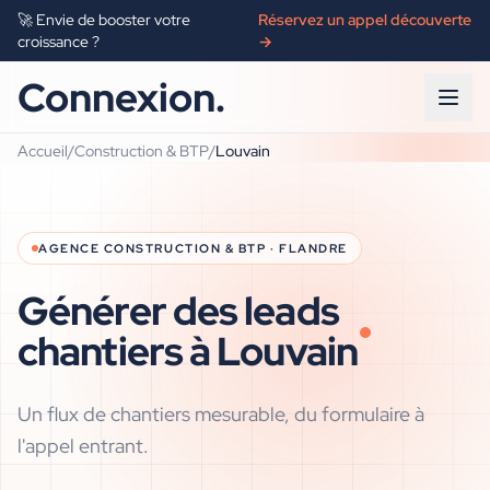
🚀 Envie de booster votre
Réservez un appel découverte
croissance ?
→
Connexion.
Accueil
/
Construction & BTP
/
Louvain
AGENCE
CONSTRUCTION & BTP
·
FLANDRE
Générer des leads
chantiers à
Louvain
Un flux de chantiers mesurable, du formulaire à
l'appel entrant.