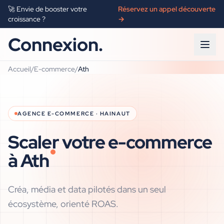
🚀 Envie de booster votre
Réservez un appel découverte
croissance ?
→
Connexion.
Accueil
/
E-commerce
/
Ath
AGENCE
E-COMMERCE
·
HAINAUT
Scaler votre e-commerce
à
Ath
Créa, média et data pilotés dans un seul
écosystème, orienté ROAS.