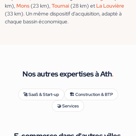
km)
,
Mons
(23 km)
,
Tournai
(28 km)
et
La Louvière
(33 km)
. Un même dispositif d'acquisition, adapté à
chaque bassin économique.
Nos autres expertises à
Ath
.
🚀
SaaS & Start-up
🏗️
Construction & BTP
🤝
Services
E-commerce
dans d'autres villes
.