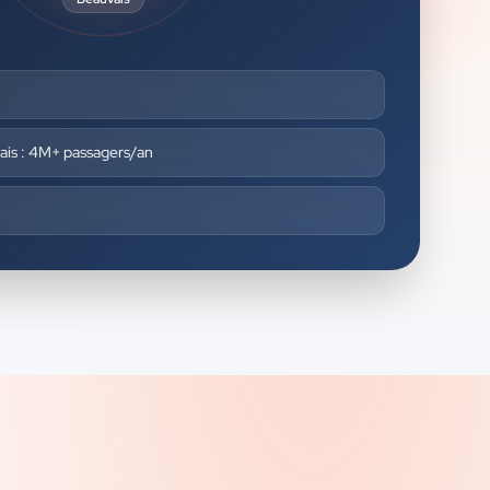
ais : 4M+ passagers/an