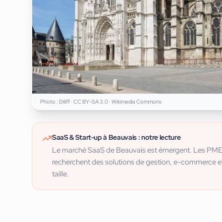
Photo :
Diliff
·
CC BY-SA 3.0
· Wikimedia Commons
SaaS & Start-up
à
Beauvais
: notre lecture
Le marché SaaS de Beauvais est émergent. Les PME lo
recherchent des solutions de gestion, e-commerce e
taille.