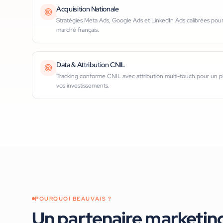
Acquisition Nationale
Stratégies Meta Ads, Google Ads et LinkedIn Ads calibrées pou
marché français.
Data & Attribution CNIL
Tracking conforme CNIL avec attribution multi-touch pour un pi
vos investissements.
POURQUOI
BEAUVAIS
?
Un partenaire marketin