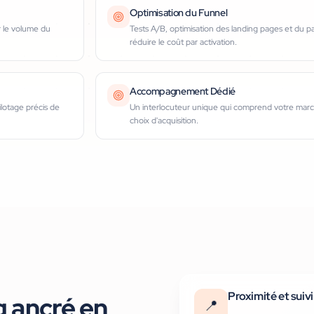
Optimisation du Funnel
r le volume du
Tests A/B, optimisation des landing pages et du 
réduire le coût par activation.
Accompagnement Dédié
lotage précis de
Un interlocuteur unique qui comprend votre march
choix d'acquisition.
Proximité et suiv
g ancré
en
📍