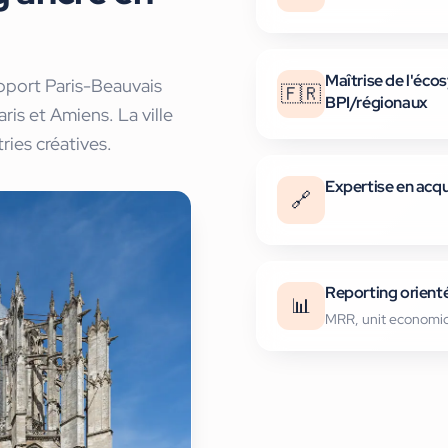
Maîtrise de l'éco
roport Paris-Beauvais
🇫🇷
BPI/régionaux
ris et Amiens. La ville
tries créatives.
Expertise en acqu
🔗
Reporting orienté
📊
MRR, unit economic