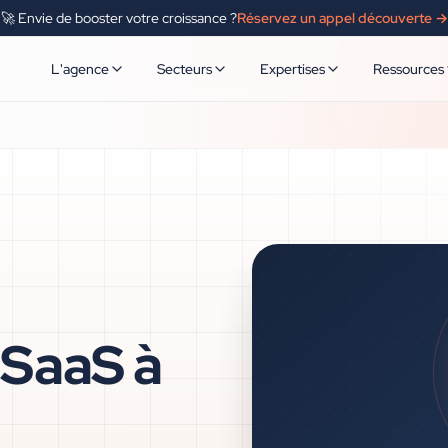
🚀 Envie de booster votre croissance ?
Réservez un appel découverte →
L'agence
Secteurs
Expertises
Ressources
 SaaS à