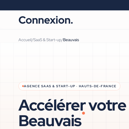
Connexion.
Accueil
/
SaaS & Start-up
/
Beauvais
AGENCE
SAAS & START-UP
·
HAUTS-DE-FRANCE
Accélérer votre
Beauvais