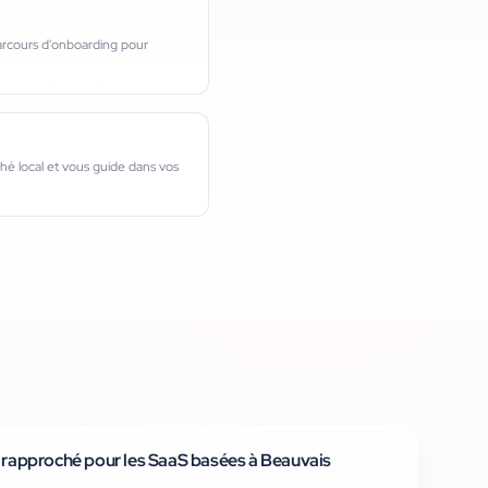
parcours d'onboarding pour
é local et vous guide dans vos
i rapproché pour les SaaS basées à Beauvais