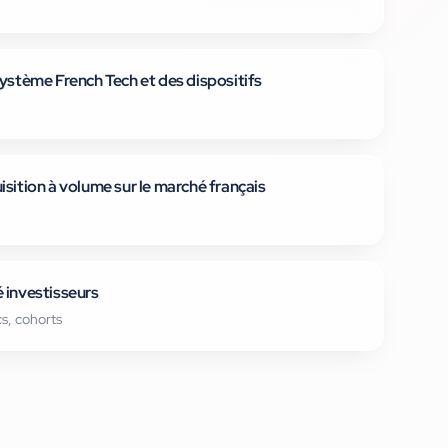
système French Tech et des dispositifs
isition à volume sur le marché français
 investisseurs
s, cohorts