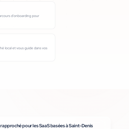
parcours d'onboarding pour
é local et vous guide dans vos
i rapproché pour les SaaS basées à Saint-Denis