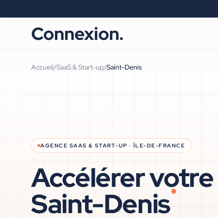
Connexion.
Accueil
/
SaaS & Start-up
/
Saint-Denis
AGENCE
SAAS & START-UP
·
ÎLE-DE-FRANCE
Accélérer votre
Saint-Denis