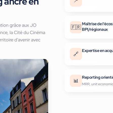
g ancré
en
📍
Maîtrise de l'éco
tation grâce aux JO
🇫🇷
BPI/régionaux
nce, la Cité du Cinéma
ritoire d'avenir avec
Expertise en acqu
🔗
Reporting orienté
📊
MRR, unit economic