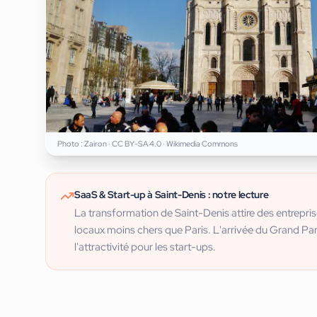
Photo :
Zairon
·
CC BY-SA 4.0
· Wikimedia Commons
SaaS & Start-up
à
Saint-Denis
: notre lecture
La transformation de Saint-Denis attire des entrepri
locaux moins chers que Paris. L'arrivée du Grand Par
l'attractivité pour les start-ups.