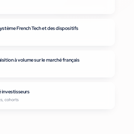
système French Tech et des dispositifs
isition à volume sur le marché français
 investisseurs
s, cohorts