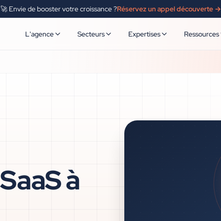
🚀 Envie de booster votre croissance ?
Réservez un appel découverte →
L'agence
Secteurs
Expertises
Ressources
 SaaS à