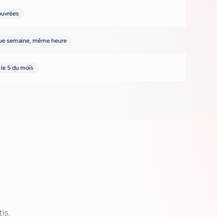
ouvrées
ue semaine, même heure
 le 5 du mois
is.