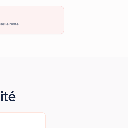
pas le reste
ité