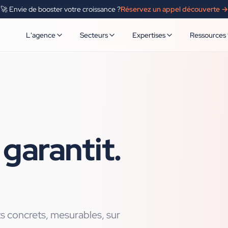
🚀 Envie de booster votre croissance ?
Réservez un appel découverte →
L'agence
Secteurs
Expertises
Ressources
garantit.
 concrets, mesurables, sur