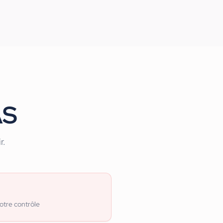
AS
r.
otre contrôle