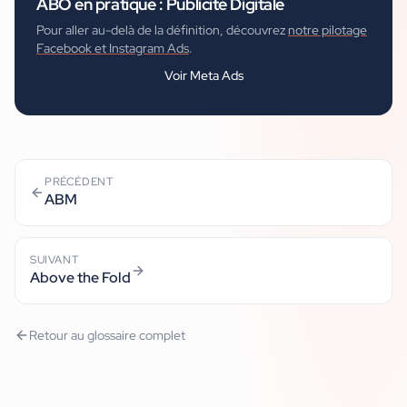
ABO
en pratique :
Publicité Digitale
Pour aller au-delà de la définition, découvrez
notre pilotage
Facebook et Instagram Ads
.
Voir
Meta Ads
PRÉCÉDENT
ABM
SUIVANT
Above the Fold
Retour au glossaire complet