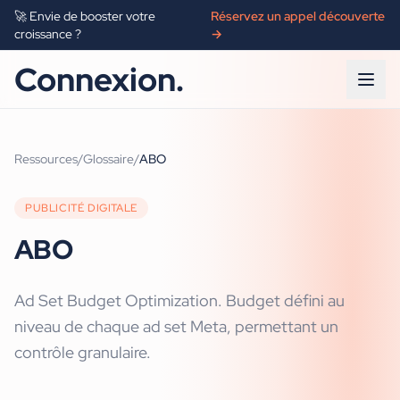
🚀 Envie de booster votre
Réservez un appel découverte
croissance ?
→
Connexion.
Ressources
/
Glossaire
/
ABO
PUBLICITÉ DIGITALE
ABO
Ad Set Budget Optimization. Budget défini au
niveau de chaque ad set Meta, permettant un
contrôle granulaire.