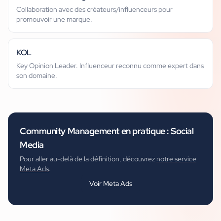
Collaboration avec des créateurs/influenceurs pour
promouvoir une marque.
KOL
Key Opinion Leader. Influenceur reconnu comme expert dans
son domaine.
Community Management
en pratique :
Social
Media
Pour aller au-delà de la définition, découvrez
notre service
Meta Ads
.
Voir
Meta Ads