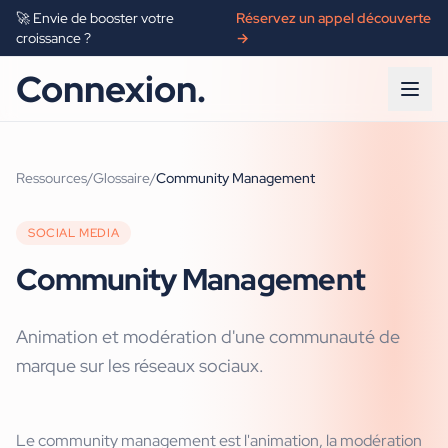
🚀 Envie de booster votre
Réservez un appel découverte
croissance ?
→
Connexion.
Ressources
/
Glossaire
/
Community Management
SOCIAL MEDIA
Community Management
Animation et modération d'une communauté de
marque sur les réseaux sociaux.
Le community management est l'animation, la modération