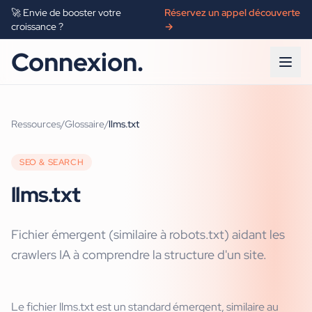
🚀 Envie de booster votre
Réservez un appel découverte
croissance ?
→
Connexion.
Ressources
/
Glossaire
/
llms.txt
SEO & SEARCH
llms.txt
Fichier émergent (similaire à robots.txt) aidant les
crawlers IA à comprendre la structure d'un site.
Le fichier llms.txt est un standard émergent, similaire au