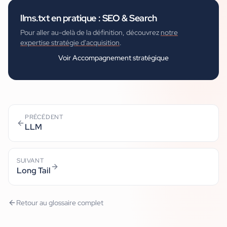
llms.txt
en pratique :
SEO & Search
Pour aller au-delà de la définition, découvrez
notre
expertise stratégie d'acquisition
.
Voir
Accompagnement stratégique
PRÉCÉDENT
LLM
SUIVANT
Long Tail
Retour au glossaire complet