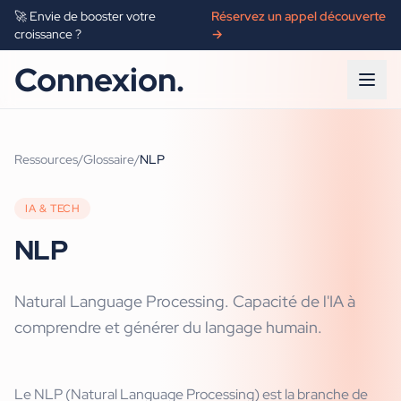
🚀 Envie de booster votre
Réservez un appel découverte
croissance ?
→
Connexion.
Ressources
/
Glossaire
/
NLP
IA & TECH
NLP
Natural Language Processing. Capacité de l'IA à
comprendre et générer du langage humain.
Le NLP (Natural Language Processing) est la branche de