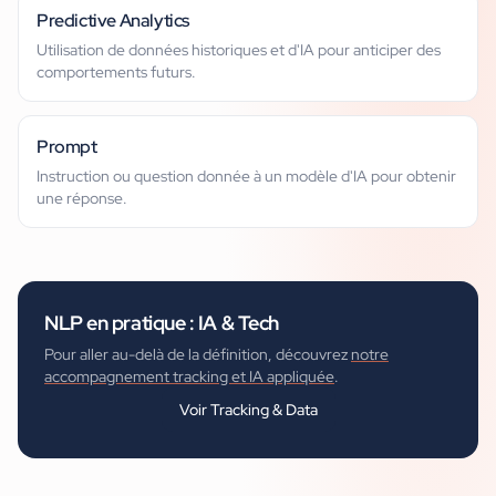
Predictive Analytics
Utilisation de données historiques et d'IA pour anticiper des
comportements futurs.
Prompt
Instruction ou question donnée à un modèle d'IA pour obtenir
une réponse.
NLP
en pratique :
IA & Tech
Pour aller au-delà de la définition, découvrez
notre
accompagnement tracking et IA appliquée
.
Voir
Tracking & Data