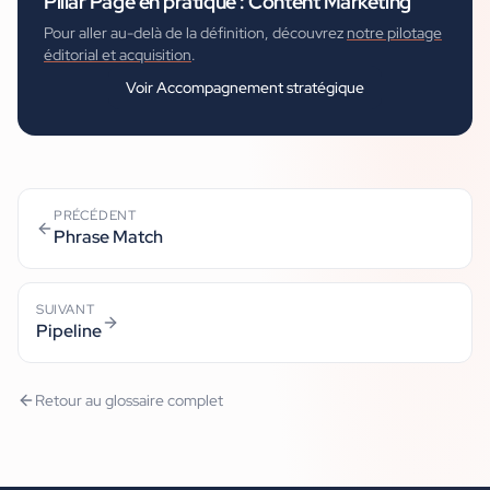
Pillar Page
en pratique :
Content Marketing
Pour aller au-delà de la définition, découvrez
notre pilotage
éditorial et acquisition
.
Voir
Accompagnement stratégique
PRÉCÉDENT
Phrase Match
SUIVANT
Pipeline
Retour au glossaire complet