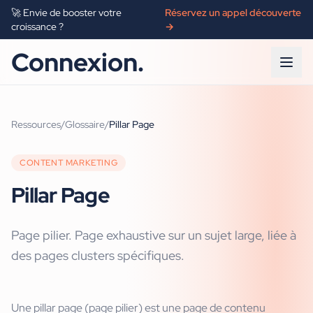
🚀 Envie de booster votre
Réservez un appel découverte
croissance ?
→
Connexion.
Ressources
/
Glossaire
/
Pillar Page
CONTENT MARKETING
Pillar Page
Page pilier. Page exhaustive sur un sujet large, liée à
des pages clusters spécifiques.
Une pillar page (page pilier) est une page de contenu