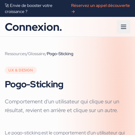
🚀 Envie de booster votre
Réservez un appel découverte
croissance ?
→
Connexion.
Ressources
/
Glossaire
/
Pogo-Sticking
UX & DESIGN
Pogo-Sticking
Comportement d'un utilisateur qui clique sur un
résultat, revient en arrière et clique sur un autre.
Le pogo-sticking est le comportement d'un utilisateur qui