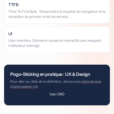
TTFB
Time To First Byte. Temps entre la requête du navigateur et la
réception du premier octet du serveur.
UI
User Interface. Éléments visuels et interactifs avec lesquels
l'utilisateur interagit.
Pogo-Sticking
en pratique :
UX & Design
Pour aller au-delà de la définition, découvrez
notre service
d'optimisation UX
.
Voir
CRO