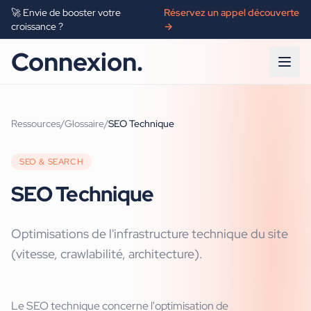
🚀 Envie de booster votre
Réservez un appel découverte
croissance ?
→
Connexion.
Ressources
/
Glossaire
/
SEO Technique
SEO & SEARCH
SEO Technique
Optimisations de l'infrastructure technique du site
(vitesse, crawlabilité, architecture).
Le SEO technique concerne l'optimisation de