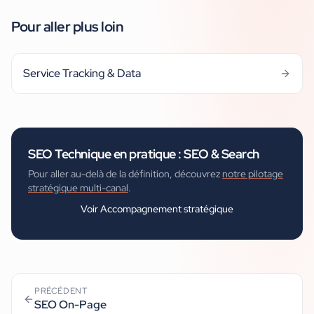
Pour aller plus loin
Service Tracking & Data
SEO Technique
en pratique :
SEO & Search
Pour aller au-delà de la définition, découvrez
notre pilotage
stratégique multi-canal
.
Voir
Accompagnement stratégique
PRÉCÉDENT
SEO On-Page