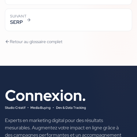
SUIVANT
SERP
Retour au glossaire complet
Experts en marketing digital pour des résultats
mesurables. Augmentez votre impact en ligne grâce à
des campagnes performantes et un accompagnement