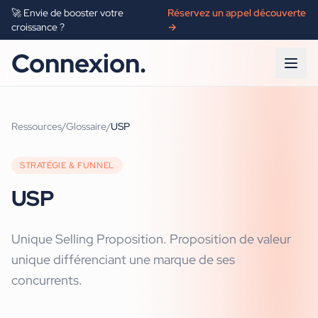
🚀 Envie de booster votre
Réservez un appel découverte
croissance ?
→
Connexion.
Ressources
/
Glossaire
/
USP
STRATÉGIE & FUNNEL
USP
Unique Selling Proposition. Proposition de valeur
unique différenciant une marque de ses
concurrents.