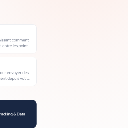
inissant comment
i entre les points
pour envoyer des
ent depuis votre
racking & Data