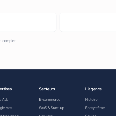
re complet
ertises
Secteurs
L'agence
a Ads
E-commerce
Histoire
gle Ads
SaaS & Start-up
Écosystème