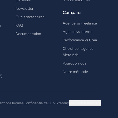
Glossaire
Simulateur Email
Newsletter
Comparer
Outils partenaires
Agence vs Freelance
on
FAQ
Agence vs Interne
Documentation
Performance vs Créa
Choisir son agence
Meta Ads
Pourquoi nous
Notre méthode
P)
ntions légales
Confidentialité
CGV
Sitemap
Mon consentement