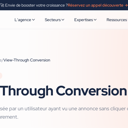
🚀 Envie de booster votre croissance ?
Réservez un appel découverte →
L'agence
Secteurs
Expertises
Ressources
e
/
View-Through Conversion
Through Conversion
sée par un utilisateur ayant vu une annonce sans cliquer 
eurement.