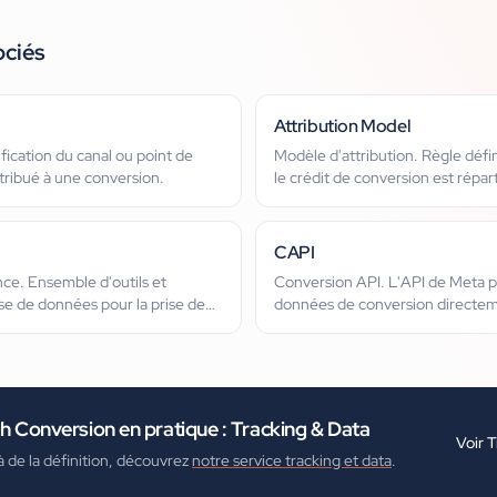
ociés
Attribution Model
fication du canal ou point de
Modèle d'attribution. Règle déf
tribué à une conversion.
le crédit de conversion est répart
de contact.
CAPI
nce. Ensemble d'outils et
Conversion API. L'API de Meta 
e de données pour la prise de
données de conversion directem
serveur.
h Conversion
en pratique :
Tracking & Data
Voir
T
à de la définition, découvrez
notre service tracking et data
.