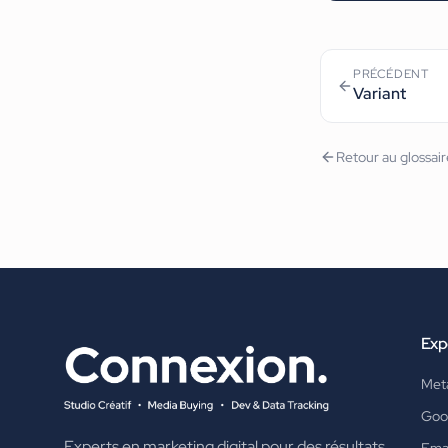
PRÉCÉDENT
Variant
Retour au glossai
Exp
Met
Goo
Experts en marketing digital pour des résultats