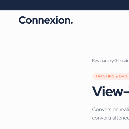
Connexion.
Ressources
/
Glossair
TRACKING & DATA
View-
Conversion réali
converti ultéri