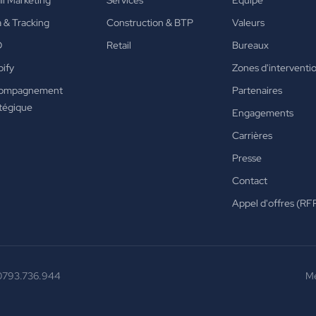
l Marketing
Services
Équipe
 & Tracking
Construction & BTP
Valeurs
O
Retail
Bureaux
ify
Zones d'interventi
ompagnement
Partenaires
tégique
Engagements
Carrières
Presse
Contact
Appel d'offres (RF
0793.736.944
Me