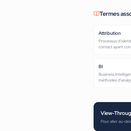
Termes ass
Attribution
Processus d'identi
contact ayant con
BI
Business Intellige
méthodes d'analys
décision.
View-Throug
Pour aller au-del