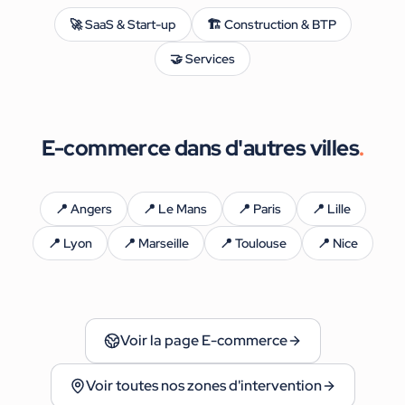
🚀
SaaS & Start-up
🏗️
Construction & BTP
🤝
Services
E-commerce
dans d'autres villes
.
📍
Angers
📍
Le Mans
📍
Paris
📍
Lille
📍
Lyon
📍
Marseille
📍
Toulouse
📍
Nice
Voir la page
E-commerce
Voir toutes nos zones d'intervention