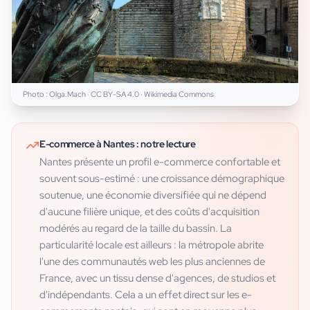
Photo :
Olga.Mach
·
CC BY-SA 4.0
· Wikimedia Commons
E-commerce
à
Nantes
: notre lecture
Nantes présente un profil e-commerce confortable et
souvent sous-estimé : une croissance démographique
soutenue, une économie diversifiée qui ne dépend
d'aucune filière unique, et des coûts d'acquisition
modérés au regard de la taille du bassin. La
particularité locale est ailleurs : la métropole abrite
l'une des communautés web les plus anciennes de
France, avec un tissu dense d'agences, de studios et
d'indépendants. Cela a un effet direct sur les e-