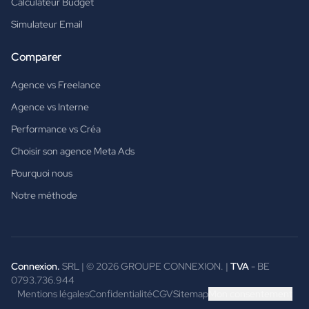
Calculateur Budget
Simulateur Email
Comparer
Agence vs Freelance
Agence vs Interne
Performance vs Créa
Choisir son agence Meta Ads
Pourquoi nous
Notre méthode
Connexion.
SRL | ©
2026
GROUPE CONNEXION. |
TVA
- BE
0793.736.944
Mentions légales
Confidentialité
CGV
Sitemap
Mon consentement