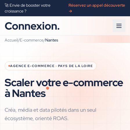
🚀 Envie de booster votre
Réservez un appel découverte
croissance ?
→
Connexion.
Accueil
/
E-commerce
/
Nantes
AGENCE
E-COMMERCE
·
PAYS DE LA LOIRE
Scaler votre e-commerce
à
Nantes
Créa, média et data pilotés dans un seul
écosystème, orienté ROAS.