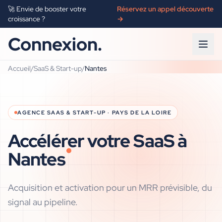
🚀 Envie de booster votre
Réservez un appel découverte
croissance ?
→
Connexion.
Accueil
/
SaaS & Start-up
/
Nantes
AGENCE
SAAS & START-UP
·
PAYS DE LA LOIRE
Accélérer votre SaaS à
Nantes
Acquisition et activation pour un MRR prévisible, du
signal au pipeline.