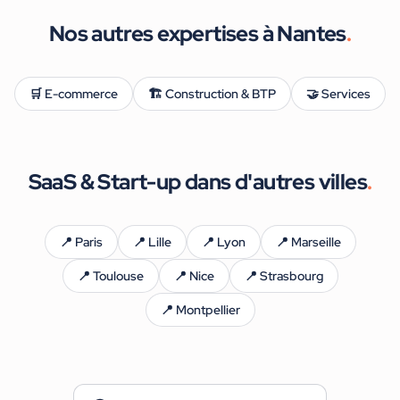
Nos autres expertises à
Nantes
.
🛒
E-commerce
🏗️
Construction & BTP
🤝
Services
SaaS & Start-up
dans d'autres villes
.
📍
Paris
📍
Lille
📍
Lyon
📍
Marseille
📍
Toulouse
📍
Nice
📍
Strasbourg
📍
Montpellier