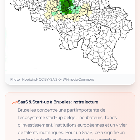
Photo :
Hooiwind
·
CC BY-SA 3.0
· Wikimedia Commons
SaaS & Start-up
à
Bruxelles
: notre lecture
Bruxelles concentre une part importante de
l'écosystème start-up belge : incubateurs, fonds
d'investissement, institutions européennes et un vivier
de talents multilingues. Pour un SaaS, cela signifie un
accès plus facile au financement et aux premiers