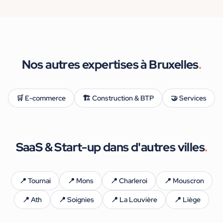
Nos autres expertises à
Bruxelles
.
🛒
E-commerce
🏗️
Construction & BTP
🤝
Services
SaaS & Start-up
dans d'autres villes
.
📍
Tournai
📍
Mons
📍
Charleroi
📍
Mouscron
📍
Ath
📍
Soignies
📍
La Louvière
📍
Liège