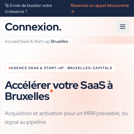
🚀 Envie de booster votre
Réservez un appel découverte
croissance ?
→
Connexion.
Accueil
/
SaaS & Start-up
/
Bruxelles
AGENCE
SAAS & START-UP
·
BRUXELLES-CAPITALE
Accélérer votre SaaS à
Bruxelles
Acquisition et activation pour un MRR prévisible, du
signal au pipeline.