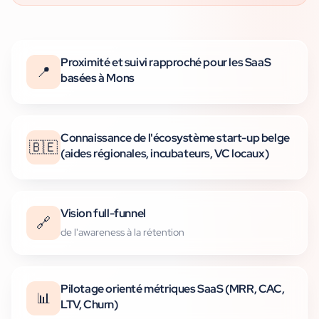
Proximité et suivi rapproché pour les SaaS
📍
basées à Mons
Connaissance de l'écosystème start-up belge
🇧🇪
(aides régionales, incubateurs, VC locaux)
Vision full-funnel
🔗
de l'awareness à la rétention
Pilotage orienté métriques SaaS (MRR, CAC,
📊
LTV, Churn)