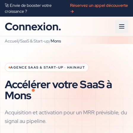
🚀 Envie de booster votre
Réservez un appel découverte
croissance ?
→
Connexion.
Accueil
/
SaaS & Start-up
/
Mons
AGENCE
SAAS & START-UP
·
HAINAUT
Accélérer votre SaaS à
Mons
Acquisition et activation pour un MRR prévisible, du
signal au pipeline.