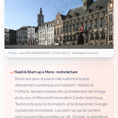
Photo :
Jean-Pol GRANDMONT
·
CC BY-SA 3.0
· Wikimedia Commons
SaaS & Start-up
à
Mons
: notre lecture
Mons est sans doute la ville wallonne la plus
densément numérique par habitant : Initialis et
l'UMons, les laboratoires liés au traitement de l'image
et du son, le Microsoft Innovation Center historique,
Technocité pour la formation, et le datacenter Google
à proximité immédiate. Les start-up qui en sortent
sont souvent très portées sur l'IA, l'image, la donnée et