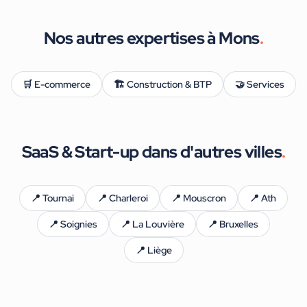
Nos autres expertises à
Mons
.
🛒
E-commerce
🏗️
Construction & BTP
🤝
Services
SaaS & Start-up
dans d'autres villes
.
📍
Tournai
📍
Charleroi
📍
Mouscron
📍
Ath
📍
Soignies
📍
La Louvière
📍
Bruxelles
📍
Liège