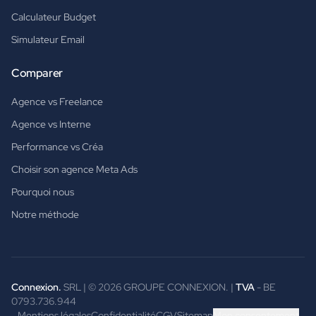
Calculateur Budget
Simulateur Email
Comparer
Agence vs Freelance
Agence vs Interne
Performance vs Créa
Choisir son agence Meta Ads
Pourquoi nous
Notre méthode
Connexion.
SRL | ©
2026
GROUPE CONNEXION. |
TVA
- BE
0793.736.944
Mentions légales
Confidentialité
CGV
Sitemap
Mon consentement