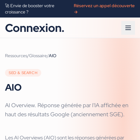
🚀 Envie de booster votre
Réservez un appel découverte
croissance ?
→
Connexion.
Ressources
/
Glossaire
/
AIO
SEO & SEARCH
AIO
AI Overview. Réponse générée par l'IA affichée en
haut des résultats Google (anciennement SGE).
Les AI Overviews (AIO) sont les réponses générées par