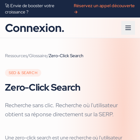
🚀 Envie de booster votre
Réservez un appel découverte
croissance ?
→
Connexion.
Ressources
/
Glossaire
/
Zero-Click Search
SEO & SEARCH
Zero-Click Search
Recherche sans clic. Recherche où l'utilisateur
obtient sa réponse directement sur la SERP.
Une zero-click search est une recherche où l'utilisateur