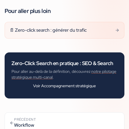
Pour aller plus loin
📄
Zero-click search : générer du trafic
Zero-Click Search
en pratique :
SEO & Search
Pour aller au-delà de la définition, découvrez
notre pilotage
stratégique multi-canal
.
Voir
Accompagnement stratégique
PRÉCÉDENT
Workflow