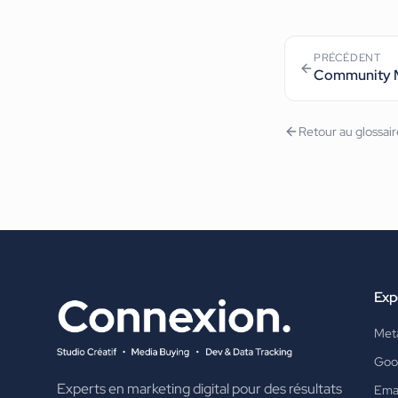
PRÉCÉDENT
Community 
Retour au glossai
Exp
Met
Goo
Experts en marketing digital pour des résultats
Emai