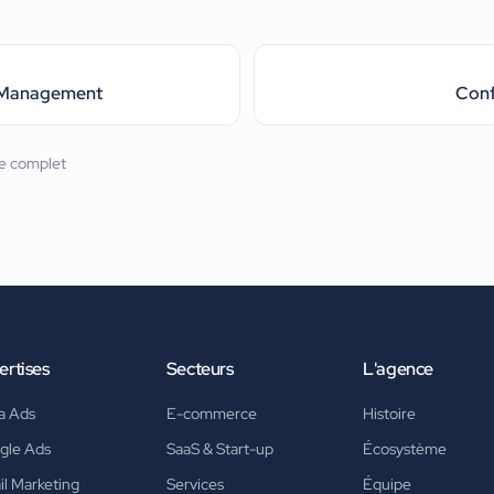
Management
Conf
re complet
ertises
Secteurs
L'agence
a Ads
E-commerce
Histoire
gle Ads
SaaS & Start-up
Écosystème
l Marketing
Services
Équipe