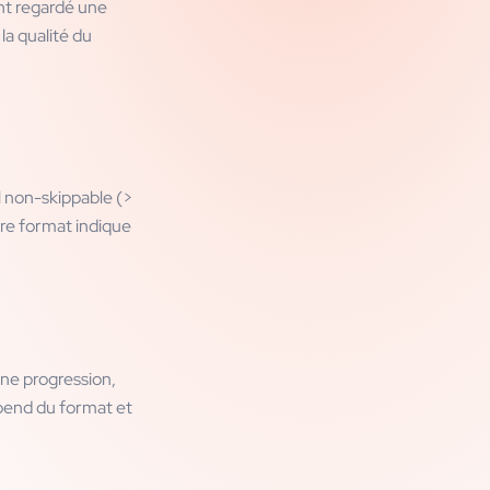
nt regardé une
la qualité du
ll non-skippable (>
re format indique
une progression,
épend du format et