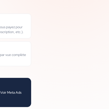
vous payez pour
scription, etc.).
par vue complète
Voir
Meta Ads