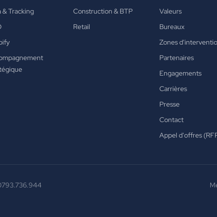
 & Tracking
Construction & BTP
Valeurs
O
Retail
Bureaux
ify
Zones d'interventi
ompagnement
Partenaires
tégique
Engagements
Carrières
Presse
Contact
Appel d'offres (RF
0793.736.944
Me