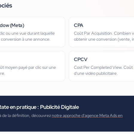
ociés
ndow (Meta)
CPA
lic ou une vue durant laquelle
Coût Par Acquisition. Combien 
 conversion à une annonce.
obtenir une conversion (vente, in
CPCV
oût moyen payé par clic sur une
Cost Per Completed View. Coût 
re.
d'une vidéo publicitaire.
Rate
en pratique :
Publicité Digitale
à de la définition, découvrez
notre approche d'agence Meta Ads en