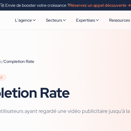
🚀 Envie de booster votre croissance ?
Réservez un appel découverte →
L'agence
Secteurs
Expertises
Ressources
e
/
Completion Rate
LE
etion Rate
ilisateurs ayant regardé une vidéo publicitaire jusqu'à la 