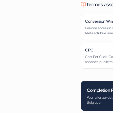
Termes ass
Conversion Wi
Période après un c
Meta attribue une
CPC
Cost Per Click. C
annonce publicitai
Completion 
Pour aller au-del
Belgique
.