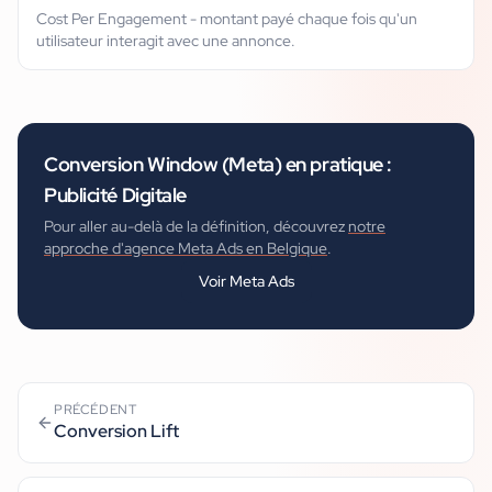
Cost Per Engagement - montant payé chaque fois qu'un
utilisateur interagit avec une annonce.
Conversion Window (Meta)
en pratique :
Publicité Digitale
Pour aller au-delà de la définition, découvrez
notre
approche d'agence Meta Ads en Belgique
.
Voir
Meta Ads
PRÉCÉDENT
Conversion Lift