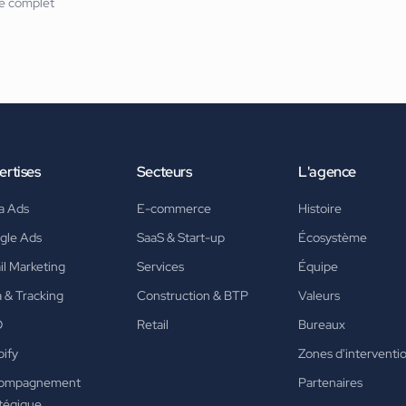
re complet
ertises
Secteurs
L'agence
a Ads
E-commerce
Histoire
gle Ads
SaaS & Start-up
Écosystème
l Marketing
Services
Équipe
 & Tracking
Construction & BTP
Valeurs
O
Retail
Bureaux
ify
Zones d'interventi
ompagnement
Partenaires
tégique