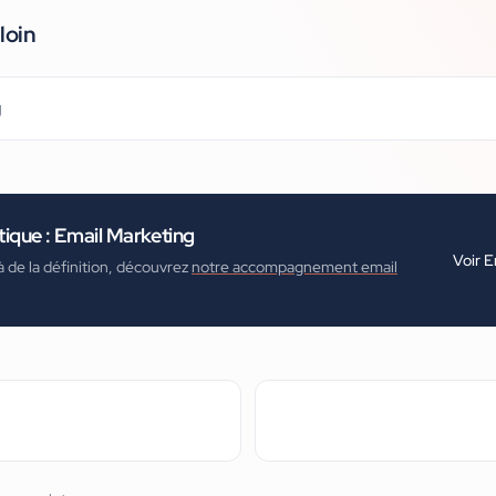
loin
g
tique :
Email Marketing
Voir
E
à de la définition, découvrez
notre accompagnement email