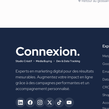
Retour au glossai
Exp
Met
Goo
Experts en marketing digital pour des résultats
Emai
mesurables. Augmentez votre impact en ligne
Data
grâce à des campagnes performantes et un
CR
accompagnement personnalisé.
Shop
Acc
Stra