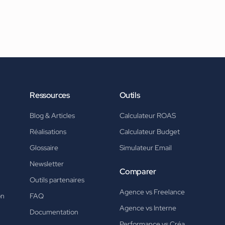
Ressources
Outils
Blog & Articles
Calculateur ROAS
Réalisations
Calculateur Budget
Glossaire
Simulateur Email
Newsletter
Comparer
Outils partenaires
Agence vs Freelance
on
FAQ
Agence vs Interne
Documentation
Performance vs Créa