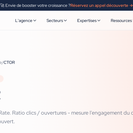
🚀 Envie de booster votre croissance ?
Réservez un appel découverte →
L'agence
Secteurs
Expertises
Ressources
e
/
CTOR
R
ate. Ratio clics / ouvertures - mesure l'engagement du
ouvert.