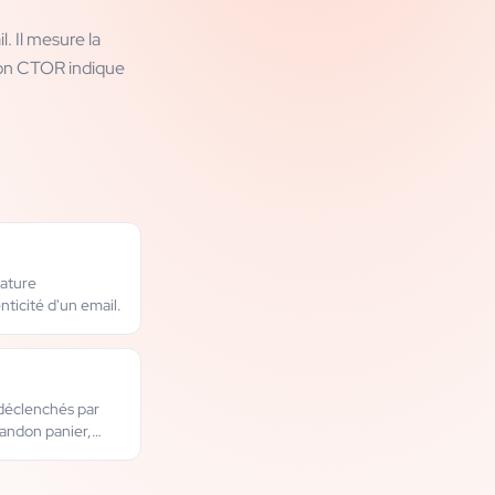
. Il mesure la
 bon CTOR indique
nature
nticité d'un email.
déclenchés par
bandon panier,