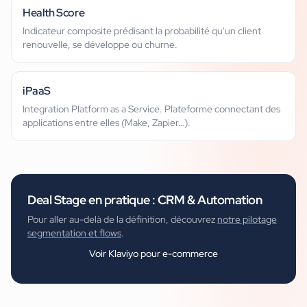
Health Score
Indicateur composite prédisant la probabilité qu'un client
renouvelle, se développe ou churne.
iPaaS
Integration Platform as a Service. Plateforme connectant des
applications entre elles (Make, Zapier…).
Deal Stage
en pratique :
CRM & Automation
Pour aller au-delà de la définition, découvrez
notre pilotage
segmentation et flows
.
Voir
Klaviyo pour e-commerce