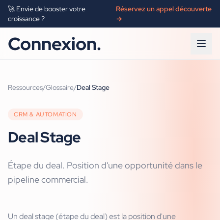
🚀 Envie de booster votre
Réservez un appel découverte
croissance ?
→
Connexion.
Ressources
/
Glossaire
/
Deal Stage
CRM & AUTOMATION
Deal Stage
Étape du deal. Position d'une opportunité dans le
pipeline commercial.
Un deal stage (étape du deal) est la position d'une