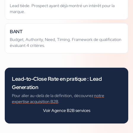
Lead tiède. Prospect ayant déjà montré un intérêt pour la
marque.
BANT
Budget, Authority, Need, Timing. Framework de qualification
évaluant 4 critères.
Lead-to-Close Rate
en pratique :
Lead
Generation
Pour aller au-delà de la définition, découvrez
notre
expertise acquisition B2B
.
Voir
Agence B2B services