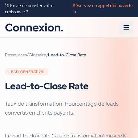
🚀 Envie de booster votre
Réservez un appel découverte
croissance ?
→
Connexion.
Ressources
/
Glossaire
/
Lead-to-Close Rate
LEAD GENERATION
Lead-to-Close Rate
Taux de transformation. Pourcentage de leads
convertis en clients payants.
Le lead-to-close rate (taux de transformation) mesure le