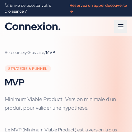
🚀 Envie de booster votre
Réservez un appel découverte
croissance ?
→
Connexion.
Ressources
/
Glossaire
/
MVP
STRATÉGIE & FUNNEL
MVP
Minimum Viable Product. Version minimale d'un
produit pour valider une hypothèse.
Le MVP (Minimum Viable Product) est la version la plus