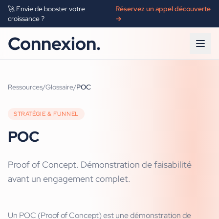
🚀 Envie de booster votre
Réservez un appel découverte
croissance ?
→
Connexion.
Ressources
/
Glossaire
/
POC
STRATÉGIE & FUNNEL
POC
Proof of Concept. Démonstration de faisabilité
avant un engagement complet.
Un POC (Proof of Concept) est une démonstration de