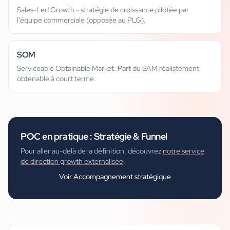
Sales-Led Growth - stratégie de croissance pilotée par
l'équipe commerciale (opposée au PLG).
SOM
Serviceable Obtainable Market. Part du SAM réalistement
obtenable à court terme.
POC
en pratique :
Stratégie & Funnel
Pour aller au-delà de la définition, découvrez
notre service
de direction growth externalisée
.
Voir
Accompagnement stratégique