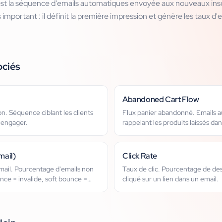
t la séquence d'emails automatiques envoyée aux nouveaux inscrit
us important : il définit la première impression et génère les taux 
ociés
Abandoned Cart Flow
on. Séquence ciblant les clients
Flux panier abandonné. Emails 
réengager.
rappelant les produits laissés dan
mail)
Click Rate
ail. Pourcentage d'emails non
Taux de clic. Pourcentage de des
nce = invalide, soft bounce =
cliqué sur un lien dans un email.