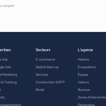
re complet
ertises
Secteurs
L'agence
a Ads
E-commerce
Histoire
gle Ads
SaaS & Start-up
Écosystème
l Marketing
Services
Équipe
 & Tracking
Construction & BTP
Valeurs
O
Retail
Bureaux
ify
Zones d'interventi
ompagnement
Partenaires