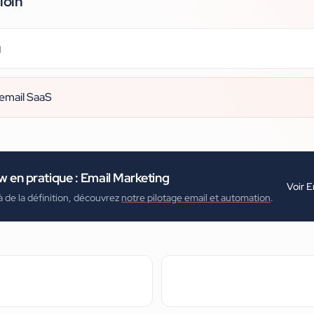
loin
g
email SaaS
ow
en pratique :
Email Marketing
Voir
E
à de la définition, découvrez
notre pilotage email et automation
.