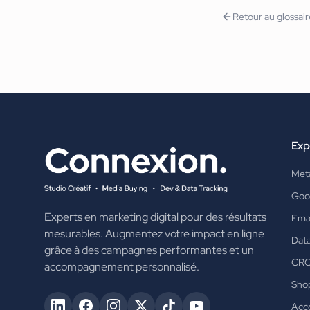
Retour au glossai
Exp
Met
Goo
Experts en marketing digital pour des résultats
Emai
mesurables. Augmentez votre impact en ligne
Data
grâce à des campagnes performantes et un
CR
accompagnement personnalisé.
Shop
Acc