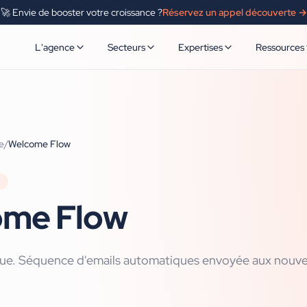
🚀 Envie de booster votre croissance ?
Réservez un appel découverte →
L'agence
Secteurs
Expertises
Ressources
e
/
Welcome Flow
ome Flow
ue. Séquence d'emails automatiques envoyée aux nouvea