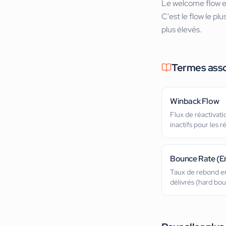
Le welcome flow es
C'est le flow le pl
plus élevés.
Termes ass
Winback Flow
Flux de réactivati
inactifs pour les 
Bounce Rate (E
Taux de rebond em
délivrés (hard bou
temporaire).