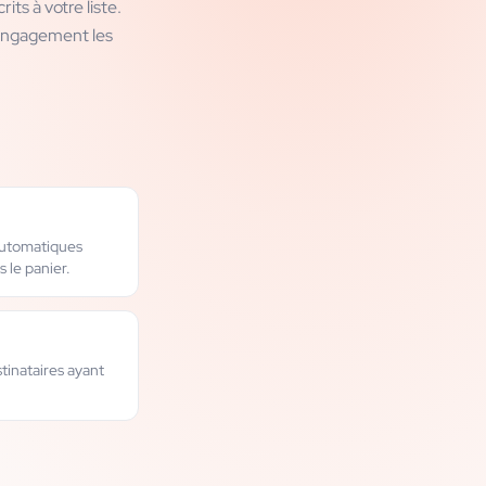
s à votre liste.
d'engagement les
automatiques
s le panier.
tinataires ayant