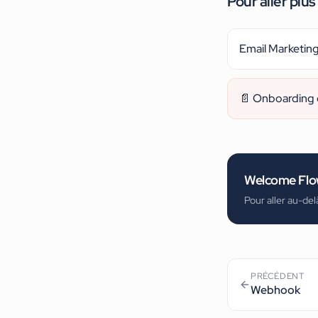
Pour aller plus 
Email Marketin
📄
Onboarding 
Welcome Fl
Pour aller au-del
PRÉCÉDENT
Webhook