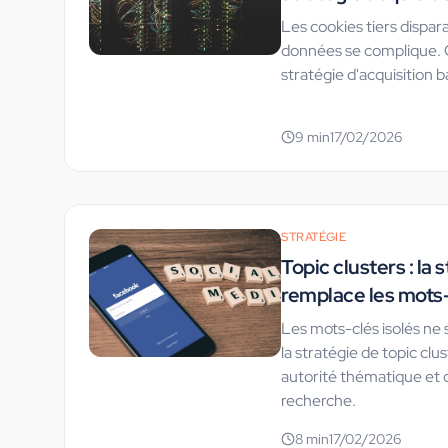
Les cookies tiers dispara
données se complique.
stratégie d'acquisition b
9
min
17/02/2026
STRATÉGIE
Topic clusters : la 
remplace les mots
Les mots-clés isolés ne 
la stratégie de topic clu
autorité thématique et d
recherche.
8
min
17/02/2026