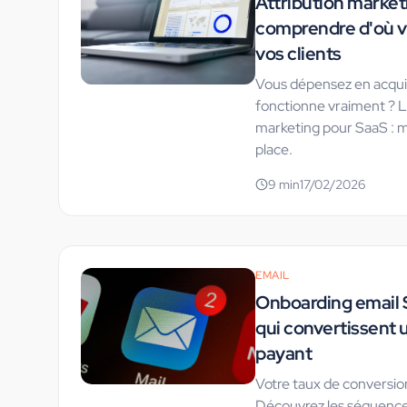
Attribution market
comprendre d'où v
vos clients
Vous dépensez en acquisi
fonctionne vraiment ? Le
marketing pour SaaS : m
place.
9
min
17/02/2026
EMAIL
Onboarding email 
qui convertissent u
payant
Votre taux de conversion
Découvrez les séquence