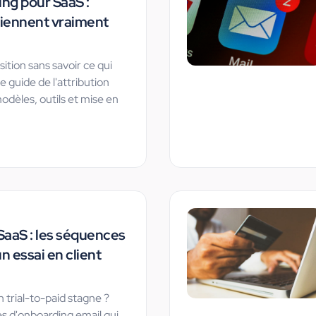
ing pour SaaS :
iennent vraiment
tion sans savoir ce qui
 guide de l'attribution
odèles, outils et mise en
SaaS : les séquences
n essai en client
 trial-to-paid stagne ?
s d'onboarding email qui