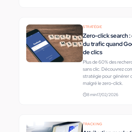
STRATÉGIE
Zero-click search
du trafic quand Go
de clics
Plus de 60% des recher
sans clic. Découvrez c
stratégie pour générer d
malgré le zero-click.
8
min
17/02/2026
TRACKING