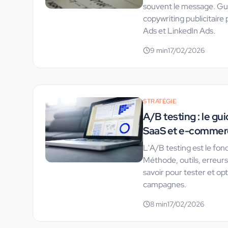
souvent le message. Gu
copywriting publicitair
Ads et LinkedIn Ads.
9
min
17/02/2026
STRATÉGIE
A/B testing : le g
SaaS et e-commer
L'A/B testing est le f
Méthode, outils, erreurs à
savoir pour tester et op
campagnes.
8
min
17/02/2026