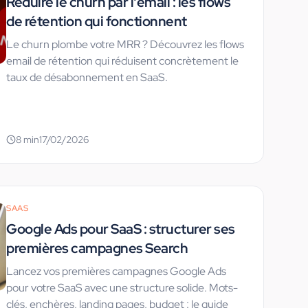
Réduire le churn par l'email : les flows
de rétention qui fonctionnent
Le churn plombe votre MRR ? Découvrez les flows
email de rétention qui réduisent concrètement le
taux de désabonnement en SaaS.
8
min
17/02/2026
SAAS
Google Ads pour SaaS : structurer ses
premières campagnes Search
Lancez vos premières campagnes Google Ads
pour votre SaaS avec une structure solide. Mots-
clés, enchères, landing pages, budget : le guide