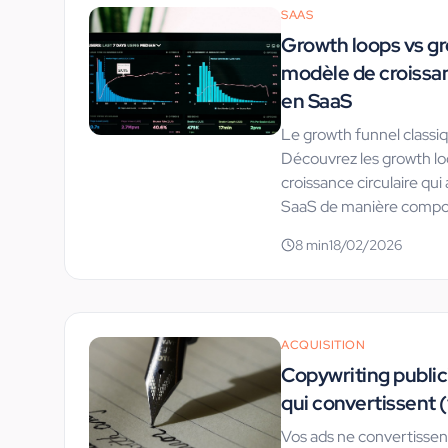
SAAS
Growth loops vs gro
modèle de croissa
en SaaS
Le growth funnel classiq
Découvrez les growth lo
croissance circulaire qui
SaaS de manière compo
8
min
18/02/2026
ACQUISITION
Copywriting publici
qui convertissent 
Vos ads ne convertissen