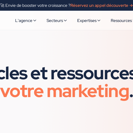
🚀 Envie de booster votre croissance ?
Réservez un appel découverte →
L'agence
Secteurs
Expertises
Ressources
cles et ressource
votre marketing