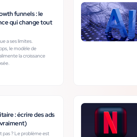
wth funnels : le
nce qui change tout
ue a ses limites.
ops, le modèle de
 alimente la croissance
sée.
taire : écrire des ads
(vraiment)
t pas ? Le problème est