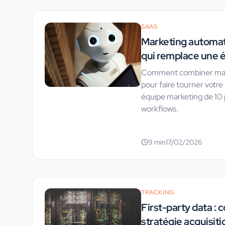
SAAS
Marketing automatio
qui remplace une 
Comment combiner mark
pour faire tourner votre
équipe marketing de 10 
workflows.
9
min
17/02/2026
TRACKING
First-party data : 
stratégie acquisit