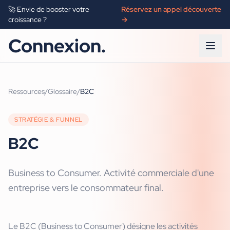
🚀 Envie de booster votre
Réservez un appel découverte
croissance ?
→
Connexion.
Ressources
/
Glossaire
/
B2C
STRATÉGIE & FUNNEL
B2C
Business to Consumer. Activité commerciale d'une
entreprise vers le consommateur final.
Le B2C (Business to Consumer) désigne les activités