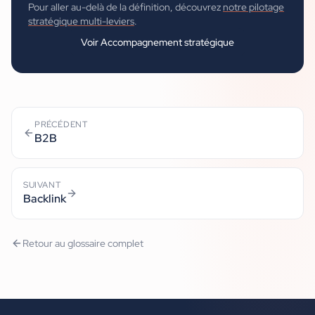
Pour aller au-delà de la définition, découvrez
notre pilotage
stratégique multi-leviers
.
Voir
Accompagnement stratégique
PRÉCÉDENT
B2B
SUIVANT
Backlink
Retour au glossaire complet