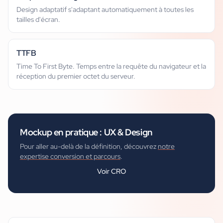
Design adaptatif s'adaptant automatiquement à toutes les
tailles d'écran.
TTFB
Time To First Byte. Temps entre la requête du navigateur et la
réception du premier octet du serveur.
Mockup
en pratique :
UX & Design
Pour aller au-delà de la définition, découvrez
notre
expertise conversion et parcours
.
Voir
CRO