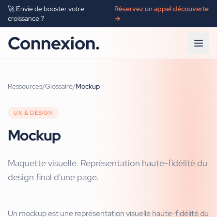
🚀 Envie de booster votre
Réservez un appel découverte
croissance ?
→
Connexion.
Ressources
/
Glossaire
/
Mockup
UX & DESIGN
Mockup
Maquette visuelle. Représentation haute-fidélité du
design final d'une page.
Un mockup est une représentation visuelle haute-fidélité du