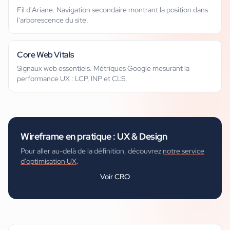
Fil d'Ariane. Navigation secondaire montrant la position dans
l'arborescence du site.
Core Web Vitals
Signaux web essentiels. Métriques Google mesurant la
performance UX : LCP, INP et CLS.
Wireframe
en pratique :
UX & Design
Pour aller au-delà de la définition, découvrez
notre service
d'optimisation UX
.
Voir
CRO