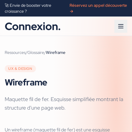
🚀 Envie de booster votre
Réservez un appel découverte
croissance ?
→
Connexion.
Ressources
/
Glossaire
/
Wireframe
UX & DESIGN
Wireframe
Maquette fil de fer. Esquisse simplifiée montrant la
structure d'une page web.
Un wireframe (maquette fil de fer) est une esquisse