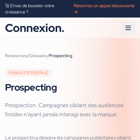
🚀 Envie de booster votre
Réservez un appel découverte
croissance ?
→
Connexion.
Ressources
/
Glossaire
/
Prospecting
PUBLICITÉ DIGITALE
Prospecting
Prospection. Campagnes ciblant des audiences
froides n'ayant jamais interagi avec la marque.
Le prospecting désigne les campagnes publicitaires ciblant