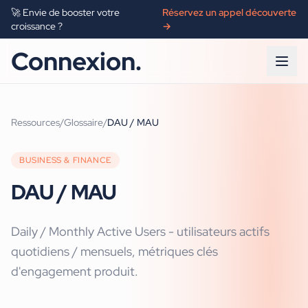
🚀 Envie de booster votre
Réservez un appel découverte
croissance ?
→
Connexion.
Ressources
/
Glossaire
/
DAU / MAU
BUSINESS & FINANCE
DAU / MAU
Daily / Monthly Active Users - utilisateurs actifs
quotidiens / mensuels, métriques clés
d'engagement produit.