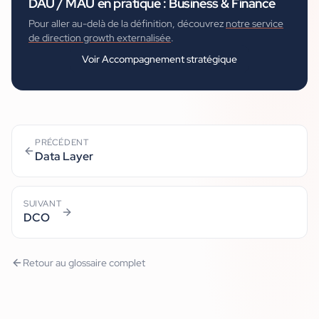
DAU / MAU
en pratique :
Business & Finance
Pour aller au-delà de la définition, découvrez
notre service
de direction growth externalisée
.
Voir
Accompagnement stratégique
PRÉCÉDENT
Data Layer
SUIVANT
DCO
Retour au glossaire complet