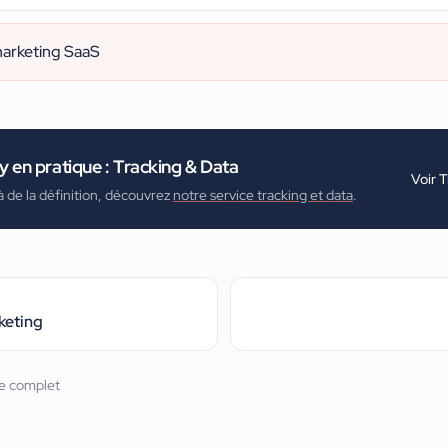
marketing SaaS
ty
en pratique :
Tracking & Data
Voir
T
à de la définition, découvrez
notre service tracking et data
.
keting
re complet