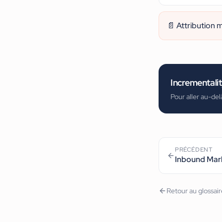
📄
Attribution 
Incrementali
Pour aller au-del
PRÉCÉDENT
Inbound Mar
Retour au glossai