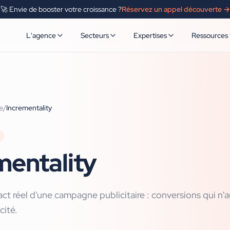
🚀 Envie de booster votre croissance ?
Réservez un appel découverte →
L'agence
Secteurs
Expertises
Ressources
e
/
Incrementality
mentality
ct réel d'une campagne publicitaire : conversions qui n'a
cité.