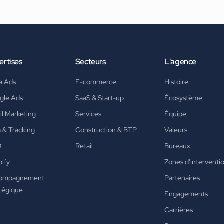
ertises
Secteurs
L'agence
a Ads
E-commerce
Histoire
gle Ads
SaaS & Start-up
Écosystème
l Marketing
Services
Équipe
 & Tracking
Construction & BTP
Valeurs
O
Retail
Bureaux
ify
Zones d'interventi
ompagnement
Partenaires
tégique
Engagements
Carrières