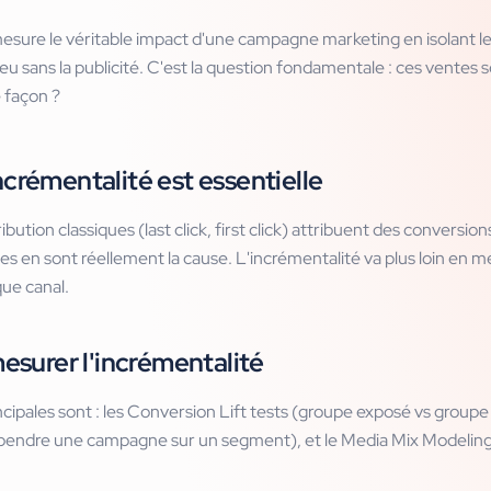
esure le véritable impact d'une campagne marketing en isolant le
ieu sans la publicité. C'est la question fondamentale : ces ventes s
 façon ?
ncrémentalité est essentielle
bution classiques (last click, first click) attribuent des convers
les en sont réellement la cause. L'incrémentalité va plus loin en m
que canal.
urer l'incrémentalité
ipales sont : les Conversion Lift tests (groupe exposé vs groupe 
spendre une campagne sur un segment), et le Media Mix Modeli