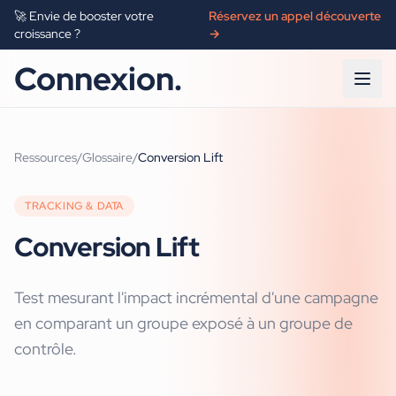
🚀 Envie de booster votre
Réservez un appel découverte
croissance ?
→
Connexion.
Ressources
/
Glossaire
/
Conversion Lift
TRACKING & DATA
Conversion Lift
Test mesurant l'impact incrémental d'une campagne
en comparant un groupe exposé à un groupe de
contrôle.