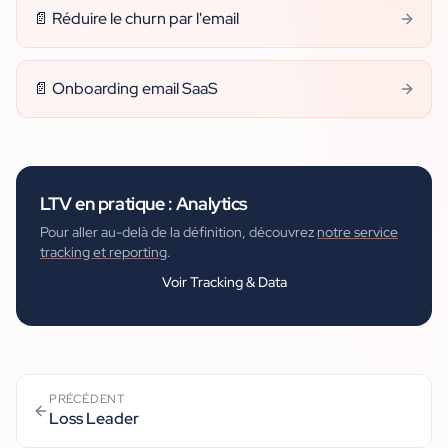
📄
Réduire le churn par l'email
📄
Onboarding email SaaS
LTV
en pratique :
Analytics
Pour aller au-delà de la définition, découvrez
notre service
tracking et reporting
.
Voir
Tracking & Data
PRÉCÉDENT
Loss Leader