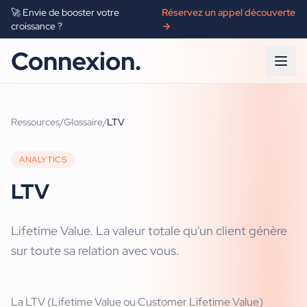
🚀 Envie de booster votre
Réservez un appel découverte
croissance ?
→
Connexion.
Ressources
/
Glossaire
/
LTV
ANALYTICS
LTV
Lifetime Value. La valeur totale qu'un client génère
sur toute sa relation avec vous.
La LTV (Lifetime Value ou Customer Lifetime Value)