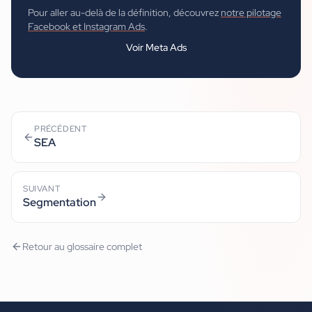
Pour aller au-delà de la définition, découvrez
notre pilotage
Facebook et Instagram Ads
.
Voir
Meta Ads
PRÉCÉDENT
SEA
SUIVANT
Segmentation
Retour au glossaire complet