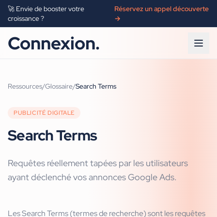
🚀 Envie de booster votre
Réservez un appel découverte
croissance ?
→
Connexion.
Ressources
/
Glossaire
/
Search Terms
PUBLICITÉ DIGITALE
Search Terms
Requêtes réellement tapées par les utilisateurs
ayant déclenché vos annonces Google Ads.
Les Search Terms (termes de recherche) sont les requêtes