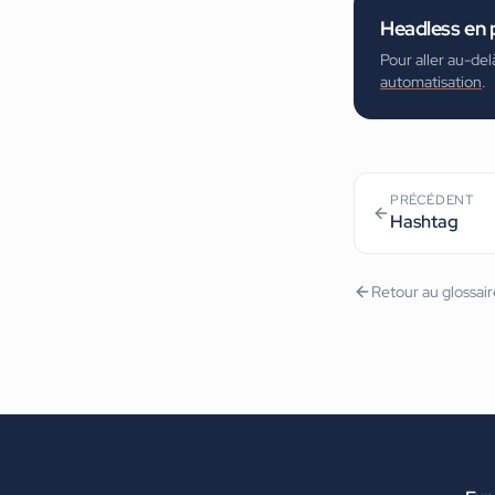
Headless
en 
Pour aller au-del
automatisation
.
PRÉCÉDENT
Hashtag
Retour au glossai