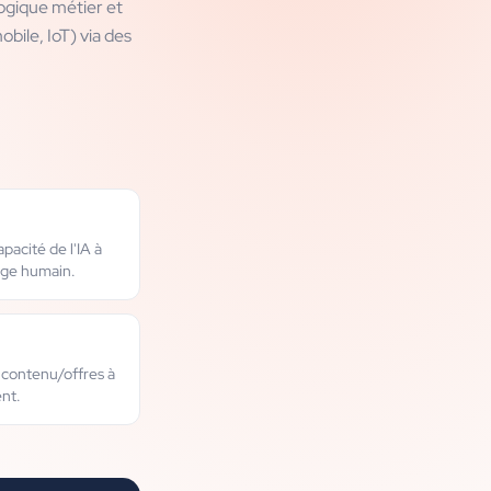
logique métier et
bile, IoT) via des
acité de l'IA à
age humain.
e contenu/offres à
ent.