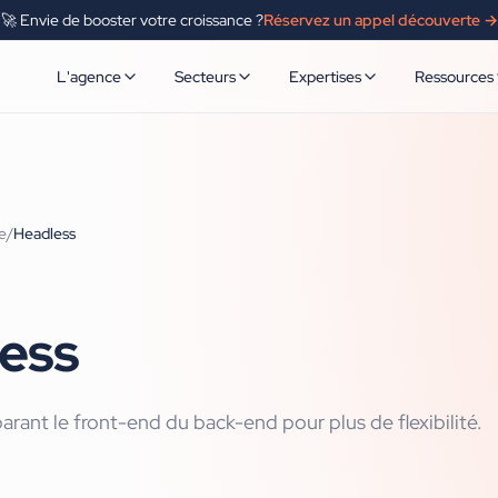
🚀 Envie de booster votre croissance ?
Réservez un appel découverte →
L'agence
Secteurs
Expertises
Ressources
e
/
Headless
ess
arant le front-end du back-end pour plus de flexibilité.