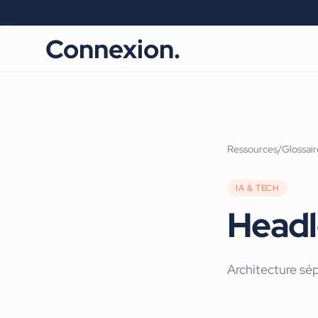
Connexion.
Ressources
/
Glossair
IA & TECH
Headl
Architecture sép