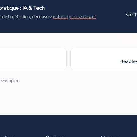
pratique :
IA & Tech
Voir
T
à de la définition, découvrez
notre expertise data et
Headle
re complet