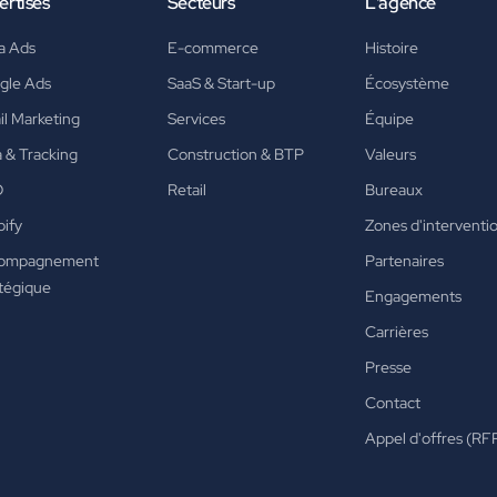
ertises
Secteurs
L'agence
a Ads
E-commerce
Histoire
gle Ads
SaaS & Start-up
Écosystème
l Marketing
Services
Équipe
 & Tracking
Construction & BTP
Valeurs
O
Retail
Bureaux
ify
Zones d'interventi
ompagnement
Partenaires
tégique
Engagements
Carrières
Presse
Contact
Appel d'offres (RF