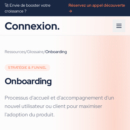
🚀 Envie de booster votre
Réservez un appel découverte
croissance ?
→
Connexion.
Ressources
/
Glossaire
/
Onboarding
STRATÉGIE & FUNNEL
Onboarding
Processus d'accueil et d'accompagnement d'un
nouvel utilisateur ou client pour maximiser
l'adoption du produit.