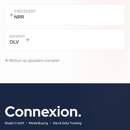
PRÉCÉDENT
NRR
SUIVANT
OLV
Retour au glossaire complet