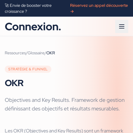
🚀 Envie de booster votre
Réservez un appel découverte
croissance ?
→
Connexion.
Ressources
/
Glossaire
/
OKR
STRATÉGIE & FUNNEL
OKR
Objectives and Key Results. Framework de gestion
définissant des objectifs et résultats mesurables.
Les OKR (Objectives and Key Results) sont un framework