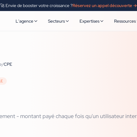
🚀 Envie de booster votre croissance ?
Réservez un appel découverte →
L'agence
Secteurs
Expertises
Ressources
e
/
CPE
LE
ment - montant payé chaque fois qu'un utilisateur inter