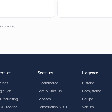
re complet
ertises
Secteurs
L'agence
a Ads
E-commerce
Histoire
gle Ads
SaaS & Start-up
Écosystème
l Marketing
Services
Équipe
 & Tracking
Construction & BTP
Valeurs