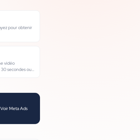
yez pour obtenir
ne vidéo
s 30 secondes ou
Voir
Meta Ads