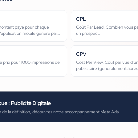
CPL
- montant payé pour chaque
Coût Par Lead. Combien vous pa
application mobile généré par
un prospect.
CPV
Le prix pour 1000 impressions de
Cost Per View. Coût par vue d'u
publicitaire (généralement aprè
interaction).
que :
Publicité Digitale
à de la définition, découvrez
notre accompagnement Meta Ads
.