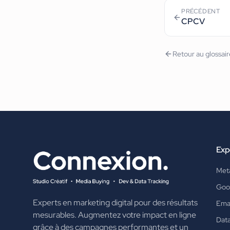
PRÉCÉDENT
CPCV
Retour au glossai
Exp
Met
Goo
Experts en marketing digital pour des résultats
Emai
mesurables. Augmentez votre impact en ligne
Data
grâce à des campagnes performantes et un