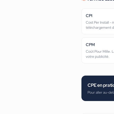
CPI
Cost Per Install 
téléchargement d'
une campagne.
CPM
Coût Pour Mille. 
votre publicité.
CPE
en prati
Pour aller au-del